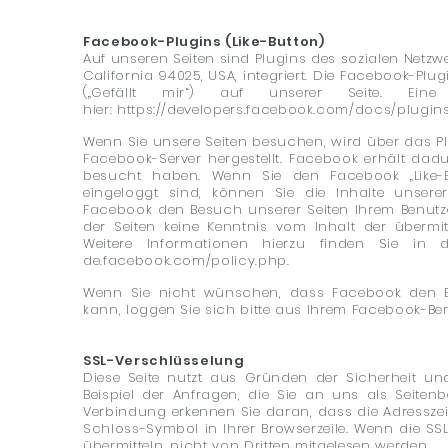
Facebook-Plugins (Like-Button)
Auf unseren Seiten sind Plugins des sozialen Netzw
California 94025, USA, integriert. Die Facebook-Pl
(„Gefällt mir“) auf unserer Seite. Ein
hier:
https://developers.facebook.com/docs/plugins
Wenn Sie unsere Seiten besuchen, wird über das P
Facebook-Server hergestellt. Facebook erhält dadur
besucht haben. Wenn Sie den Facebook „Like-
eingeloggt sind, können Sie die Inhalte unsere
Facebook den Besuch unserer Seiten Ihrem Benutze
der Seiten keine Kenntnis vom Inhalt der überm
Weitere Informationen hierzu finden Sie in
de.facebook.com/policy.php.
Wenn Sie nicht wünschen, dass Facebook den B
kann, loggen Sie sich bitte aus Ihrem Facebook-Be
SSL-Verschlüsselung
Diese Seite nutzt aus Gründen der Sicherheit un
Beispiel der Anfragen, die Sie an uns als Seitenb
Verbindung erkennen Sie daran, dass die Adresszeil
Schloss-Symbol in Ihrer Browserzeile. Wenn die SSL
übermitteln, nicht von Dritten mitgelesen werden.